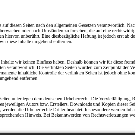
 auf diesen Seiten nach den allgemeinen Gesetzen verantwortlich. Nach
u überwachen oder nach Umständen zu forschen, die auf eine rechtswidri
 hiervon unberührt. Eine diesbezügliche Haftung ist jedoch erst ab d
ir diese Inhalte umgehend entfernen.
n Inhalte wir keinen Einfluss haben. Deshalb können wir für diese fre
 Seiten verantwortlich. Die verlinkten Seiten wurden zum Zeitpunkt der
manente inhaltliche Kontrolle der verlinkten Seiten ist jedoch ohne ko
umgehend entfernen.
n Seiten unterliegen dem deutschen Urheberrecht. Die Vervielfältigung,
 jeweiligen Autors bzw. Erstellers. Downloads und Kopien dieser Seite
n, werden die Urheberrechte Dritter beachtet. Insbesondere werden Inhal
tsprechenden Hinweis. Bei Bekanntwerden von Rechtsverletzungen wer